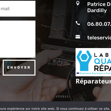

Patrice D
Dardilly

06.80.07

teleservi
ENVOYER
Réparateur
eure expérience sur notre site web. Si vous continuez à utiliser ce sit
éservés
Télé-Service
|
MENTIONS LÉGALES & POLITIQUE DE CONF