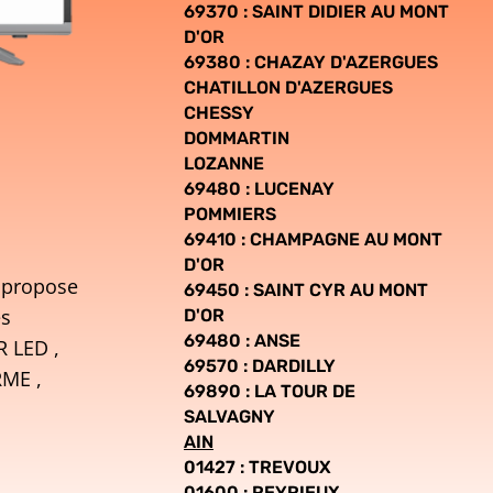
69370 : SAINT DIDIER AU MONT
D'OR
69380 :
CHAZAY D'AZERGUES
CHATILLON D'AZERGUES
CHESSY
DOMMARTIN
LOZANNE
69480 : LUCENAY
POMMIERS
69410 :
CHAMPAGNE AU MONT
D'OR
e propose
69450 : SAINT CYR AU MONT
es
D'OR
69480 : ANSE
R LED ,
69570 : DARDILLY
ME ,
69890 : LA TOUR DE
SALVAGNY
AIN
01427 : TREVOUX
01600 : REYRIEUX