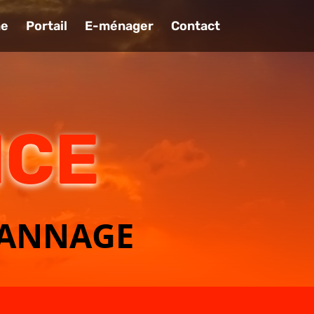
me
Portail
E-ménager
Contact
ICE
PANNAGE