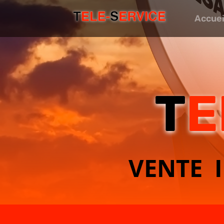
Accuei
T
E
VENTE 