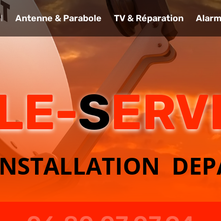
l
Antenne & Parabole
TV & Réparation
Alar
LE-
S
ERV
INSTALLATION DE